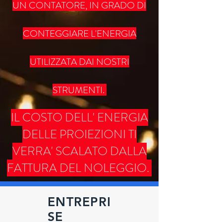
UN CONTATORE, IN GRADO DI
CONTEGGIARE L'ENERGIA
UTILIZZATA DAI NOSTRI
STRUMENTI.
IL COSTO DELL' ENERGIA
DELLE PROIEZIONI TI
VERRA' SCALATO DALLA
FATTURA DEL NOLEGGIO.
ENTREPRI
SE