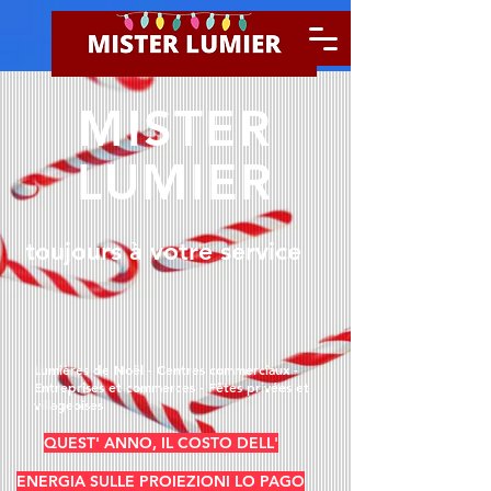
MISTER
LUMIER
toujours à votre service
Lumières de Noël - Centres commerciaux -
Entreprises et commerces - Fêtes privées et
villageoises
QUEST' ANNO, IL COSTO DELL'
ENERGIA SULLE PROIEZIONI LO PAGO